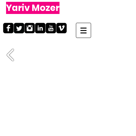
Yariv Mozer